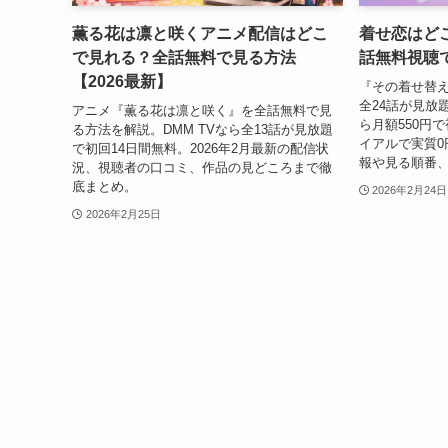
薫る花は凛と咲くアニメ配信はどこ
着せ恋はど
で見れる？全話無料で見る方法
話無料視聴
【2026最新】
『その着せ替え
全24話が見放
アニメ『薫る花は凛と咲く』を全話無料で見
ら月額550円
る方法を解説。DMM TVなら全13話が見放題
イアルで実質0
で初回14日間無料。2026年2月最新の配信状
報や見る順番
況、視聴者の口コミ、作品の見どころまで徹
底まとめ。
2026年2月24日
2026年2月25日