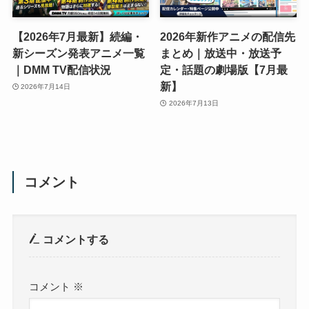
【2026年7月最新】続編・
2026年新作アニメの配信先
新シーズン発表アニメ一覧
まとめ｜放送中・放送予
｜DMM TV配信状況
定・話題の劇場版【7月最
新】
2026年7月14日
2026年7月13日
コメント
コメントする
コメント
※