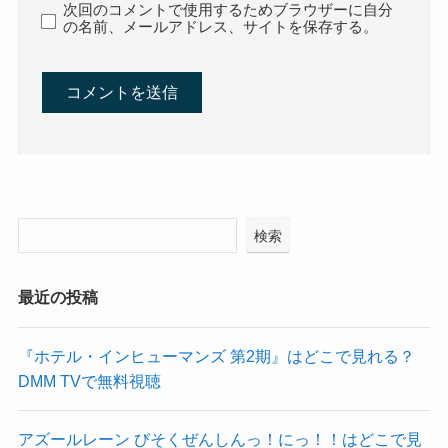
次回のコメントで使用するためブラウザーに自分
の名前、メールアドレス、サイトを保存する。
検索
最近の投稿
『ホテル・インヒューマンズ 第2期』はどこで見れる？
DMM TVで無料視聴
アズールレーン びそくぜんしんっ！にっ！！はどこで見