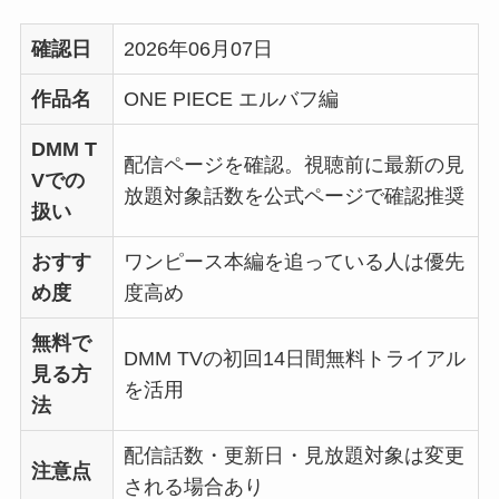
確認日
2026年06月07日
作品名
ONE PIECE エルバフ編
DMM T
配信ページを確認。視聴前に最新の見
Vでの
放題対象話数を公式ページで確認推奨
扱い
おすす
ワンピース本編を追っている人は優先
め度
度高め
無料で
DMM TVの初回14日間無料トライアル
見る方
を活用
法
配信話数・更新日・見放題対象は変更
注意点
される場合あり