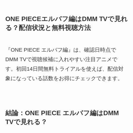
ONE PIECEエルバフ編はDMM TVで見れ
る？配信状況と無料視聴方法
『ONE PIECE エルバフ編』は、確認日時点で
DMM TVで視聴候補に入れやすい注目アニメで
す。初回14日間無料トライアルを使えば、配信対
象になっている話数をお得にチェックできます。
結論：ONE PIECE エルバフ編はDMM
TVで見れる？