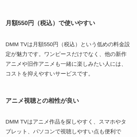
月額550円（税込）で使いやすい
DMM TVは月額550円（税込）という低めの料金設
定が魅力です。ワンピースだけでなく、他の新作
アニメや旧作アニメも一緒に楽しみたい人には、
コストを抑えやすいサービスです。
アニメ視聴との相性が良い
DMM TVはアニメ作品を探しやすく、スマホやタ
ブレット、パソコンで視聴しやすい点も便利で