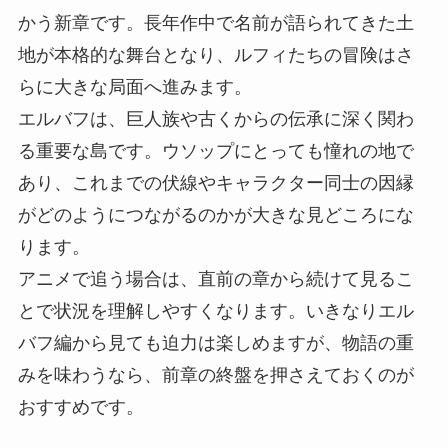
かう新章です。長年作中で名前が語られてきた土
地が本格的な舞台となり、ルフィたちの冒険はさ
らに大きな局面へ進みます。
エルバフは、巨人族や古くからの伝承に深く関わ
る重要な島です。ウソップにとっても憧れの地で
あり、これまでの伏線やキャラクター同士の因縁
がどのようにつながるのかが大きな見どころにな
ります。
アニメで追う場合は、直前の章から続けて見るこ
とで状況を理解しやすくなります。いきなりエル
バフ編から見ても迫力は楽しめますが、物語の重
みを味わうなら、前章の終盤を押さえておくのが
おすすめです。