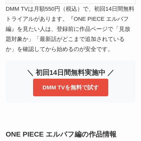
DMM TVは月額550円（税込）で、初回14日間無料
トライアルがあります。『ONE PIECE エルバフ
編』を見たい人は、登録前に作品ページで「見放
題対象か」「最新話がどこまで追加されている
か」を確認してから始めるのが安全です。
＼ 初回14日間無料実施中 ／
DMM TVを無料で試す
ONE PIECE エルバフ編の作品情報