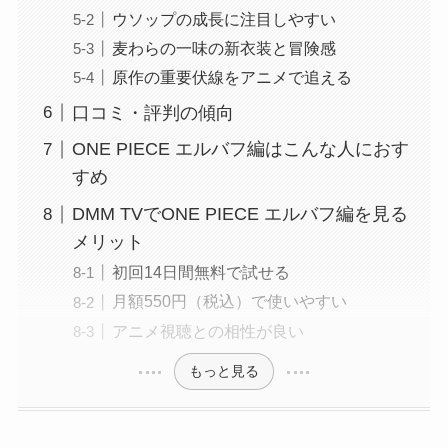
ウソップの成長に注目しやすい
麦わらの一味の新衣装と冒険感
原作の重要伏線をアニメで追える
口コミ・評判の傾向
ONE PIECE エルバフ編はこんな人におす
すめ
DMM TVでONE PIECE エルバフ編を見る
メリット
初回14日間無料で試せる
月額550円（税込）で使いやすい
アニメ視聴との相性が良い
もっと見る