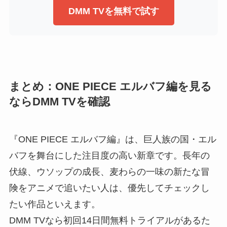
DMM TVを無料で試す
まとめ：ONE PIECE エルバフ編を見る
ならDMM TVを確認
『ONE PIECE エルバフ編』は、巨人族の国・エル
バフを舞台にした注目度の高い新章です。長年の
伏線、ウソップの成長、麦わらの一味の新たな冒
険をアニメで追いたい人は、優先してチェックし
たい作品といえます。
DMM TVなら初回14日間無料トライアルがあるた