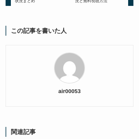
状況まとめ
況と無料視聴方法
この記事を書いた人
air00053
関連記事