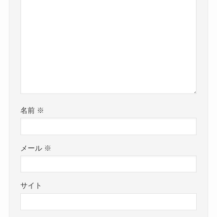
名前
※
メール
※
サイト