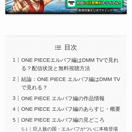
目次
ONE PIECEエルバフ編はDMM TVで見れ
る？配信状況と無料視聴方法
結論：ONE PIECE エルバフ編はDMM TV
で見れる？
ONE PIECE エルバフ編の作品情報
ONE PIECE エルバフ編のあらすじ・概要
ONE PIECE エルバフ編の見どころ
巨人族の国・エルバフがついに本格登場