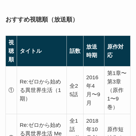
おすすめ視聴順（放送順）
視
放送
原作対
聴
タイトル
話数
時期
応
順
第1章〜
2016
Re:ゼロから始め
第3章
全2
年4
①
る異世界生活（1
（原作
5話
月〜9
期）
1〜9
月
巻）
全1
2018
Re:ゼロから始め
話
年10
原作短
る異世界生活 Me