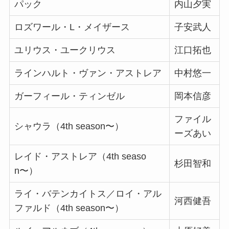
パック
内山夕実
ロズワール・L・メイザース
子安武人
ユリウス・ユークリウス
江口拓也
ラインハルト・ヴァン・アストレア
中村悠一
ガーフィール・ティンゼル
岡本信彦
ファイル
シャウラ（4th season〜）
ーズあい
レイド・アストレア（4th seaso
杉田智和
n〜）
ライ・バテンカイトス／ロイ・アル
河西健吾
ファルド（4th season〜）