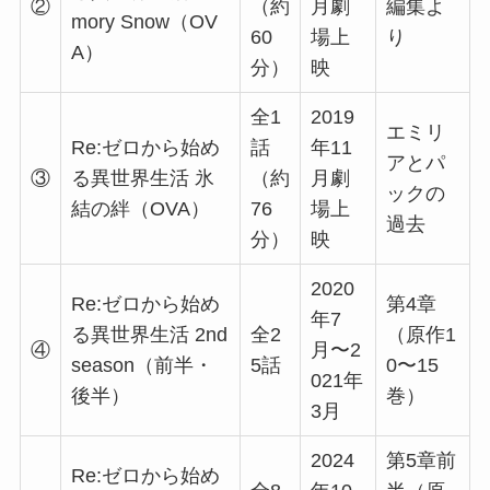
②
（約
月劇
編集よ
mory Snow（OV
60
場上
り
A）
分）
映
全1
2019
エミリ
Re:ゼロから始め
話
年11
アとパ
③
る異世界生活 氷
（約
月劇
ックの
結の絆（OVA）
76
場上
過去
分）
映
2020
Re:ゼロから始め
第4章
年7
る異世界生活 2nd
全2
（原作1
④
月〜2
season（前半・
5話
0〜15
021年
後半）
巻）
3月
2024
第5章前
Re:ゼロから始め