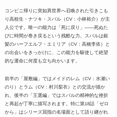
コンビニ帰りに突如異世界へ召喚された引きこも
り高校生・ナツキ・スバル（CV：小林裕介）が主
人公です。唯一の能力は「死に戻り」——死ぬた
びに時間が巻き戻るという残酷な力。スバルは銀
髪のハーフエルフ・エミリア（CV：高橋李依）と
の出会いをきっかけに、この能力を駆使して絶望
的な運命に何度も立ち向かいます。
前半の「屋敷編」ではメイドのレム（CV：水瀬い
のり）とラム（CV：村川梨衣）との交流が描か
れ、後半の「王選編」ではスバルの精神的な挫折
と再起が丁寧に描写されます。特に第18話「ゼロ
から」はシリーズ屈指の名場面として語り継がれ