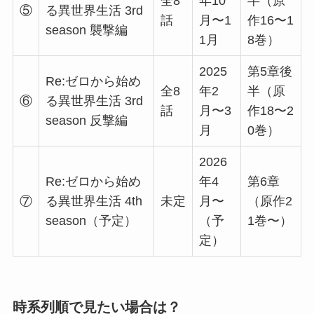
全8
年10
半（原
⑤
る異世界生活 3rd
話
月〜1
作16〜1
season 襲撃編
1月
8巻）
2025
第5章後
Re:ゼロから始め
全8
年2
半（原
⑥
る異世界生活 3rd
話
月〜3
作18〜2
season 反撃編
月
0巻）
2026
Re:ゼロから始め
年4
第6章
⑦
る異世界生活 4th
未定
月〜
（原作2
season（予定）
（予
1巻〜）
定）
時系列順で見たい場合は？