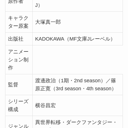
原作者
J）
キャラク
大塚真一郎
ター原案
出版社
KADOKAWA（MF文庫Jレーベル）
アニメー
ション制
作
渡邊政治（1期・2nd season）／篠
監督
原正寛（3rd season・4th season）
シリーズ
横谷昌宏
構成
異世界転移・ダークファンタジー・
ジャンル