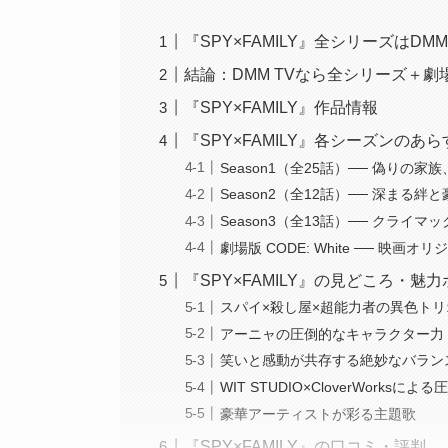
『SPY×FAMILY』全シリーズはDM
結論：DMM TVなら全シリーズ＋
『SPY×FAMILY』作品情報
『SPY×FAMILY』各シーズンのあ
Season1（全25話）── 偽りの家
Season2（全12話）── 深まる絆
Season3（全13話）── クライ
劇場版 CODE: White ── 映画
『SPY×FAMILY』の見どころ・魅
スパイ×殺し屋×超能力者の異色トリ
アーニャの圧倒的なキャラクター力
笑いと感動が共存する絶妙なバラン
WIT STUDIO×CloverWorksに
豪華アーティストが彩る主題歌
『SPY×FAMILY』の口コミ・評判