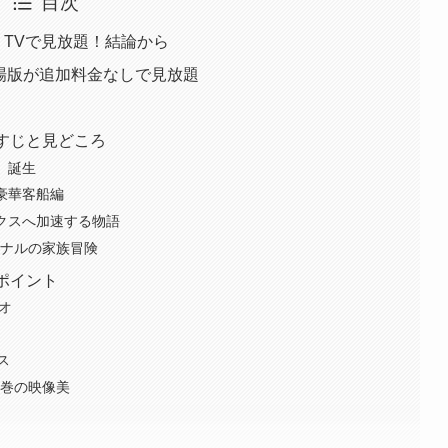
目次
M TVで見放題！結論から
劇場版が追加料金なしで見放題
らすじと見どころ
族、誕生
と豪華客船編
マックスへ加速する物語
オリジナルの家族冒険
力ポイント
オ
ス
よる圧巻の映像美