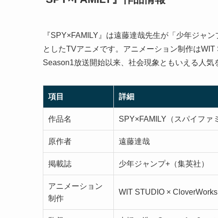
『SPY×FAMILY』は遠藤達哉先生が「少年ジャ
としたTVアニメです。アニメーション制作はWIT STU
Season1放送開始以来、社会現象ともいえる
項目
詳細
作品名
SPY×FAMILY（スパイフ
原作者
遠藤達哉
掲載誌
少年ジャンプ+（集英社）
アニメーション
WIT STUDIO × CloverWorks
制作