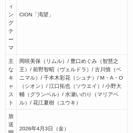
ィ
ン
CiON「渇望」
グ
テ
ー
マ
主
岡咲美保（リムル）/ 豊口めぐみ（智慧之
な
王）/ 前野智昭（ヴェルドラ）/ 古川慎（ベ
キ
ニマル）/ 千本木彩花（シュナ）/ M・A・O
ャ
（シオン）/ 江口拓也（ソウエイ）/ 小野大
ス
輔（グランベル）/ 水瀬いのり（マリアベ
ト
ル）/ 花江夏樹（ユウキ）
放
送
2026年4月3日（金）
開