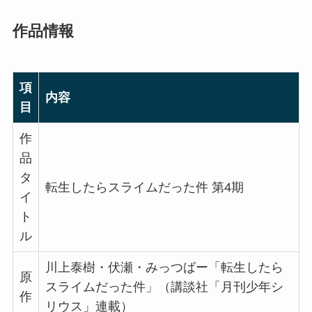
作品情報
項
内容
目
作
品
タ
転生したらスライムだった件 第4期
イ
ト
ル
川上泰樹・伏瀬・みっつばー「転生したら
原
スライムだった件」（講談社「月刊少年シ
作
リウス」連載）