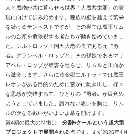
人と魔物が共に暮らせる世界「人魔共栄圏」の実
現に向けて歩み始めます。種族の壁を越えて繁栄
を続けるテンペストですが、その裏では魔王リム
ルの台頭を危険視する者たちが動き始めていまし
た。シルトロッゾ王国五大老の長である元〝勇
者〟グランベル・ロッゾと、その孫娘であるマリ
アベル・ロッゾが策謀を巡らせ、リムルと正面か
ら激突します。さらに黄金郷エルドラドでは魔王
レオンがある目的のために密かに動き出し、様々
な思惑が交錯する中、ひとりの〝勇者〟が目覚め
ようとしていました。譲れない思いを胸に、リム
ルの次なる戦いがいよいよ幕を開けます。
第4期の最大の特徴は、
分割5クールという超大型
プロジェクトで展開される
点です。まず2026年4月