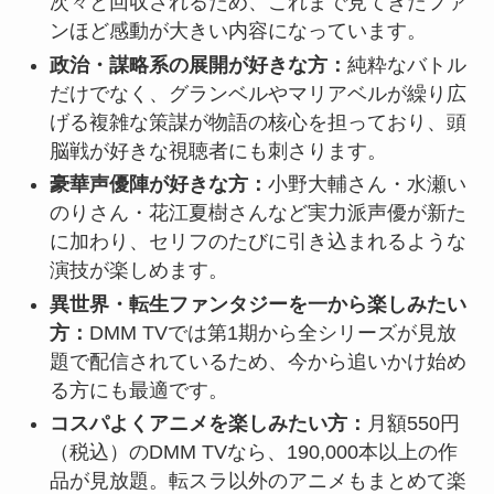
次々と回収されるため、これまで見てきたファ
ンほど感動が大きい内容になっています。
政治・謀略系の展開が好きな方：
純粋なバトル
だけでなく、グランベルやマリアベルが繰り広
げる複雑な策謀が物語の核心を担っており、頭
脳戦が好きな視聴者にも刺さります。
豪華声優陣が好きな方：
小野大輔さん・水瀬い
のりさん・花江夏樹さんなど実力派声優が新た
に加わり、セリフのたびに引き込まれるような
演技が楽しめます。
異世界・転生ファンタジーを一から楽しみたい
方：
DMM TVでは第1期から全シリーズが見放
題で配信されているため、今から追いかけ始め
る方にも最適です。
コスパよくアニメを楽しみたい方：
月額550円
（税込）のDMM TVなら、190,000本以上の作
品が見放題。転スラ以外のアニメもまとめて楽