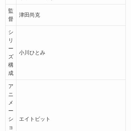
監
津田尚克
督
シ
リ
ー
小川ひとみ
ズ
構
成
ア
ニ
メ
ー
シ
エイトビット
ョ