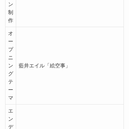
ン
制
作
オ
ー
プ
ニ
ン
藍井エイル「絵空事」
グ
テ
ー
マ
エ
ン
デ