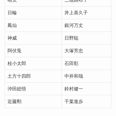
晴太
三瓶由布子
日輪
井上喜久子
鳳仙
銀河万丈
神威
日野聡
阿伏兎
大塚芳忠
桂小太郎
石田彰
土方十四郎
中井和哉
沖田総悟
鈴村健一
近藤勲
千葉進歩