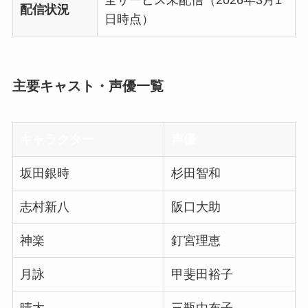
配信状況
日時点）
主要キャスト・声優一覧
キャラクター
声優
坂田銀時
杉田智和
志村新八
阪口大助
神楽
釘宮理恵
月詠
甲斐田裕子