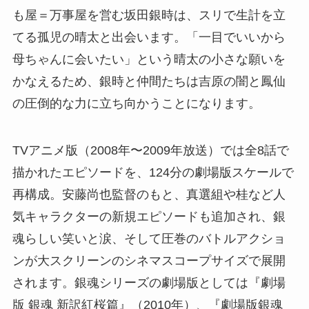
も屋＝万事屋を営む坂田銀時は、スリで生計を立
てる孤児の晴太と出会います。「一目でいいから
母ちゃんに会いたい」という晴太の小さな願いを
かなえるため、銀時と仲間たちは吉原の闇と鳳仙
の圧倒的な力に立ち向かうことになります。
TVアニメ版（2008年〜2009年放送）では全8話で
描かれたエピソードを、124分の劇場版スケールで
再構成。安藤尚也監督のもと、真選組や桂など人
気キャラクターの新規エピソードも追加され、銀
魂らしい笑いと涙、そして圧巻のバトルアクショ
ンが大スクリーンのシネマスコープサイズで展開
されます。銀魂シリーズの劇場版としては『劇場
版 銀魂 新訳紅桜篇』（2010年）、『劇場版銀魂