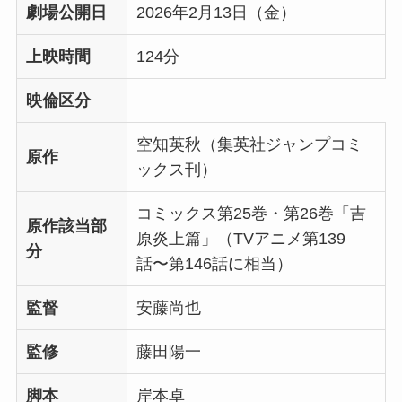
劇場公開日
2026年2月13日（金）
上映時間
124分
映倫区分
空知英秋（集英社ジャンプコミ
原作
ックス刊）
コミックス第25巻・第26巻「吉
原作該当部
原炎上篇」（TVアニメ第139
分
話〜第146話に相当）
監督
安藤尚也
監修
藤田陽一
脚本
岸本卓