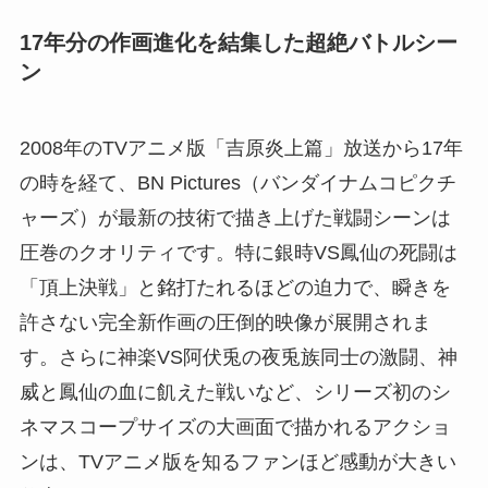
17年分の作画進化を結集した超絶バトルシー
ン
2008年のTVアニメ版「吉原炎上篇」放送から17年
の時を経て、BN Pictures（バンダイナムコピクチ
ャーズ）が最新の技術で描き上げた戦闘シーンは
圧巻のクオリティです。特に銀時VS鳳仙の死闘は
「頂上決戦」と銘打たれるほどの迫力で、瞬きを
許さない完全新作画の圧倒的映像が展開されま
す。さらに神楽VS阿伏兎の夜兎族同士の激闘、神
威と鳳仙の血に飢えた戦いなど、シリーズ初のシ
ネマスコープサイズの大画面で描かれるアクショ
ンは、TVアニメ版を知るファンほど感動が大きい