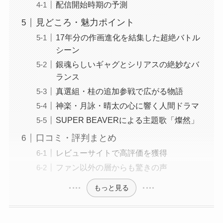
配信開始時期の予測
見どころ・魅力ポイント
17年分の作画進化を結集した超絶バトル
シーン
銀魂らしいギャグとシリアスの絶妙なバ
ランス
真選組・桂の追加参戦で広がる物語
神楽・月詠・晴太の心に響く人間ドラマ
SUPER BEAVERによる主題歌「燦然」
口コミ・評判まとめ
レビューサイトで高評価を獲得
ファン以外の層からも驚きの声
もっと見る