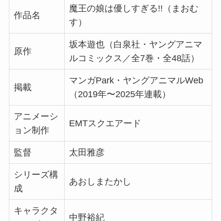
魔王の娘は優しすぎる!!（まおむ
作品名
す）
坂本遊也（白泉社・ヤングアニマ
原作
ルコミックス／全7巻・全48話）
マンガPark・ヤングアニマルWeb
掲載
（2019年〜2025年連載）
アニメーシ
EMTスクエアード
ョン制作
監督
太田雅彦
シリーズ構
あおしまたかし
成
キャラクタ
中野裕紀