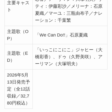
主要キャス
ティ：伊藤彩沙／メリーナ：石原
ト
夏織／マーユ：三瓶由布子／ナレ
ーション：千葉繁
主題歌（O
「We Can Do!!」石原夏織
P）
「いっこにこにこ」ジャヒー（大
主題歌（E
橋彩香）、ドゥ（久野美咲）、ア
D）
ーリマン（大塚明夫）
2026年5月
13日発売予
定（全12話
収録／32,7
80円税込）