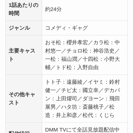
1話あたりの
約24分
時間
ジャンル
コメディ・ギャグ
おそ松：櫻井孝宏／カラ松：中
主要キャス
村悠一／チョロ松：神谷浩史／
ト
一松：福山潤／十四松：小野大
輔／トド松：入野自由
トト子：遠藤綾／イヤミ：鈴村
健一／チビ太：國立幸／デカパ
その他キャ
ン：上田燿司／ダヨーン：飛田
スト
展男／ハタ坊：斎藤桃子／松
造：井上和彦／松代：くじら
DMM TVにて全話見放題配信中