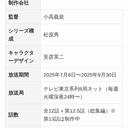
制作会社
監督
小高義規
シリーズ構
松原秀
成
キャラクタ
安彦英二
ーデザイン
放送期間
2025年7月8日〜2025年9月30日
テレビ東京系列6局ネット（毎週
放送局
火曜深夜24時〜）
全12話＋第12.5話（総集編）※
話数
第13話は制作中