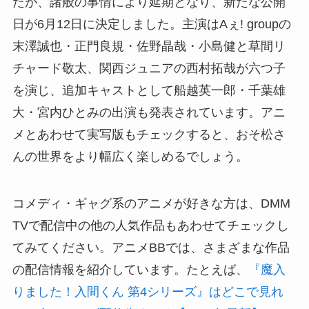
たが、諸般の事情により延期となり、新たな公開
日が6月12日に決定しました。主演はAぇ! groupの
末澤誠也・正門良規・佐野晶哉・小島健と草間リ
チャード敬太、関西ジュニアの西村拓哉が六つ子
を演じ、追加キャストとして船越英一郎・千葉雄
大・宮内ひとみの出演も発表されています。アニ
メとあわせて実写版もチェックすると、おそ松さ
んの世界をより幅広く楽しめるでしょう。
コメディ・ギャグ系のアニメが好きな方は、DMM
TVで配信中の他の人気作品もあわせてチェックし
てみてください。アニメBBでは、さまざまな作品
の配信情報を紹介しています。たとえば、
『魔入
りました！入間くん 第4シリーズ』はどこで見れ