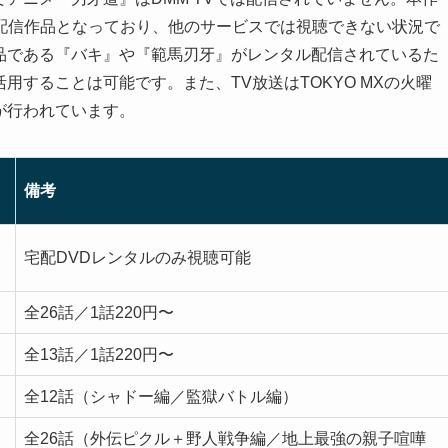
配信作品となっており、他のサービスでは視聴できない状況で
作品である『バキ』や『範馬刃牙』がレンタル配信されているた
用することは可能です。また、TV放送はTOKYO MXの火曜
送が行われています。
備考
宅配DVDレンタルのみ視聴可能
全26話／1話220円〜
全13話／1話220円〜
全12話（シャドー編／監獄バトル編）
全26話（外伝ピクル＋野人戦争編／地上最強の親子喧嘩