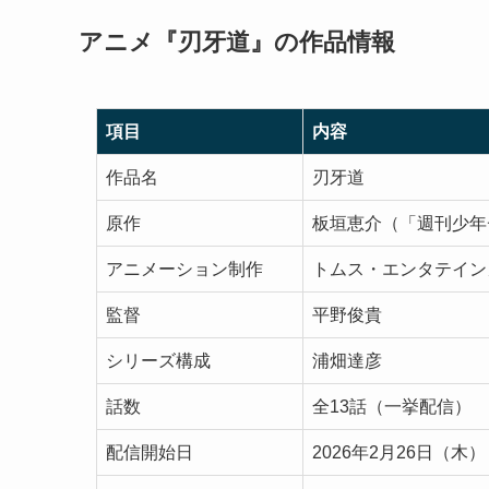
アニメ『刃牙道』の作品情報
項目
内容
作品名
刃牙道
原作
板垣恵介（「週刊少年
アニメーション制作
トムス・エンタテイン
監督
平野俊貴
シリーズ構成
浦畑達彦
話数
全13話（一挙配信）
配信開始日
2026年2月26日（木）