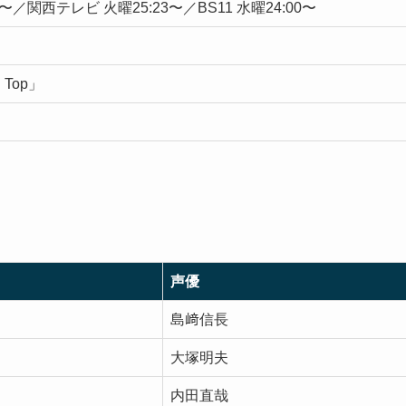
30〜／関西テレビ 火曜25:23〜／BS11 水曜24:00〜
n Top」
声優
島﨑信長
大塚明夫
内田直哉