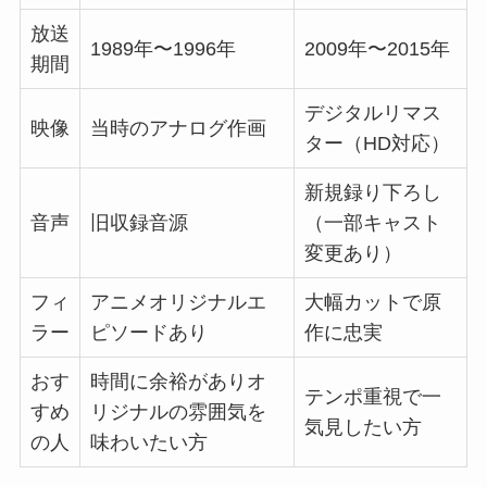
放送
1989年〜1996年
2009年〜2015年
期間
デジタルリマス
映像
当時のアナログ作画
ター（HD対応）
新規録り下ろし
音声
旧収録音源
（一部キャスト
変更あり）
フィ
アニメオリジナルエ
大幅カットで原
ラー
ピソードあり
作に忠実
おす
時間に余裕がありオ
テンポ重視で一
すめ
リジナルの雰囲気を
気見したい方
の人
味わいたい方