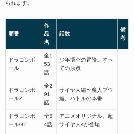
られます。
作
備
順番
品
話数
考
名
全1
ドラゴンボ
少年悟空の冒険。すべ
53
ール
ての原点
話
全2
ドラゴンボ
サイヤ人編〜魔人ブウ
91
ールZ
編。バトルの本番
話
ドラゴンボ
全6
アニメオリジナル。超
ールGT
4話
サイヤ人4が登場