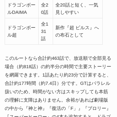
ドラゴンボー
全2
全20話と短く、一気
ルDAIMA
0話
見しやすい
全1
ドラゴンボー
新作『超 ビルス』へ
31
ル超
の布石として
話
このルートなら合計約463話で、放送順で全部見る
場合（約818話）の約半分の時間で主要ストーリー
を網羅できます。1話あたり約23分で計算すると、
合計約177時間（約7.4日）分です。GTはパラレル
扱いのため、時間がない方はスキップしても本筋
の理解に支障はありません。余裕があれば劇場版
の中から『神と神』『復活の「F」』『ブロリー』
『スーパーヒーロー』の4本を追加すると、ドラゴ