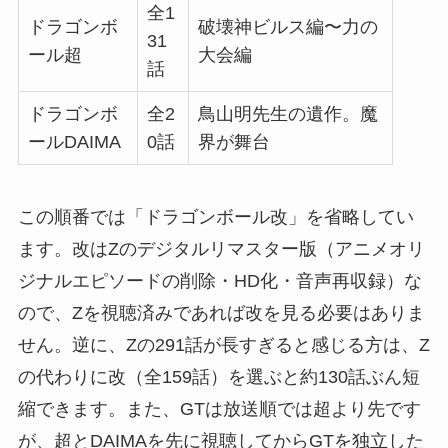
全1
ドラゴンボ
破壊神ビルス編〜力の
31
ール超
大会編
話
ドラゴンボ
全2
鳥山明先生の遺作。魔
ールDAIMA
0話
界が舞台
この順番では「ドラゴンボール改」を省略してい
ます。改はZのデジタルリマスター版（アニメオリ
ジナルエピソードの削除・HD化・音声再収録）な
ので、Zを視聴済みであれば改を見る必要はありま
せん。逆に、Zの291話が長すぎると感じる方は、Z
の代わりに改（全159話）を選ぶと約130話ぶん短
縮できます。また、GTは放送順では超より先です
が、超とDAIMAを先に視聴してからGTを独立した