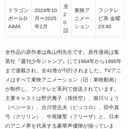
全
ドラゴン
2024年10
東映ア
フジテレ
2
ボールD
月〜2025
ニメー
ビ系 金曜
0
AIMA
年2月
ション
23:40
話
全作品の原作者は鳥山明先生です。原作漫画は集
英社『週刊少年ジャンプ』にて1984年から1995年
まで連載され、全42巻が刊行されました。TVアニ
メはすべて東映アニメーション（旧：東映動画）
が制作し、フジテレビ系列で放送されています。
主要キャストは野沢雅子（孫悟空）、堀川りょう
（ベジータ）、古川登志夫（ピッコロ）、田中真
弓（クリリン）、中尾隆聖（フリーザ）と、日本
のアニメ界を代表する豪華声優陣が揃っていま