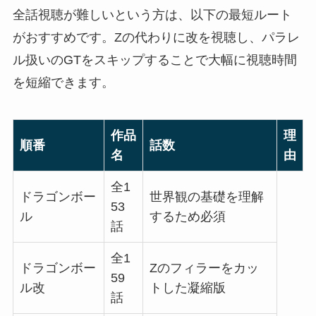
全話視聴が難しいという方は、以下の最短ルート
がおすすめです。Zの代わりに改を視聴し、パラレ
ル扱いのGTをスキップすることで大幅に視聴時間
を短縮できます。
作品
理
順番
話数
名
由
全1
ドラゴンボー
世界観の基礎を理解
53
ル
するため必須
話
全1
ドラゴンボー
Zのフィラーをカッ
59
ル改
トした凝縮版
話