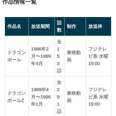
作品情報一覧
話
作品名
放送期間
制作
放送枠
数
全
1986年2
1
フジテレ
ドラゴン
東映動
月〜1989
5
ビ系 水曜
ボール
画
年4月
3
19:00
話
全
1989年4
2
フジテレ
ドラゴン
東映動
月〜1996
9
ビ系 水曜
ボールZ
画
年1月
1
19:00
話